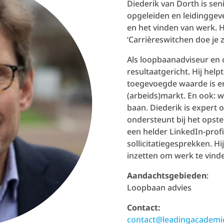
Diederik van Dorth is se
opgeleiden en leidingge
en het vinden van werk. H
‘Carrièreswitchen doe je z
Als loopbaanadviseur en 
resultaatgericht. Hij helpt
toegevoegde waarde is e
(arbeids)markt. En ook: 
baan. Diederik is expert o
ondersteunt bij het opste
een helder LinkedIn-profi
sollicitatiegesprekken. Hi
inzetten om werk te vind
Aandachtsgebieden
:
Loopbaan advies
Contact:
contact@leadingacademic