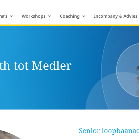
a’s
Workshops
Coaching
Incompany & Advies
th tot Medler
Senior loopbaanad