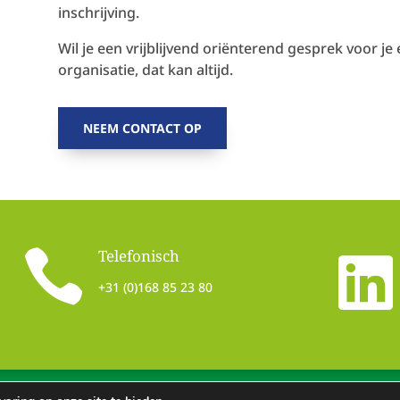
inschrijving.
Wil je een vrijblijvend oriënterend gesprek voor je
organisatie, dat kan altijd.
NEEM CONTACT OP

Telefonisch

+31 (0)168 85 23 80
waarden
Klachtenprocedure
Privacyreglement