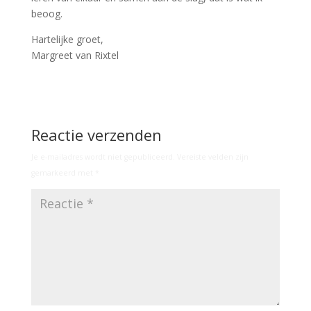
beoog.
Hartelijke groet,
Margreet van Rixtel
Reactie verzenden
Je e-mailadres wordt niet gepubliceerd.
Vereiste velden zijn
gemarkeerd met
*