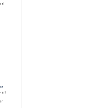
ral
n
nas
plan!
ken