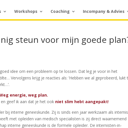
s
Workshops
Coaching
Incompany & Advies
inig steun voor mijn goede plan
 goed idee om een probleem op te lossen. Dat leg je voor in het
lte… Vervolgens krijg je reacties als: ’Hebben we al geprobeerd, lukt 
rkt…’.
Weg energie, weg plan.
 en geef ik aan dat je het ook
niet slim hebt aangepakt
!
bij interne geneeskunde. Zij is sinds een jaar werkzaam als internis
heeft met opleiden van medisch specialisten is zij direct waarnemend
ap interne geneeskunde is de formele opleider. De internisten-in-