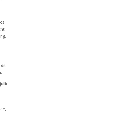
n.
ies
cht
ing.
dit
n.
ullie
.
lde,