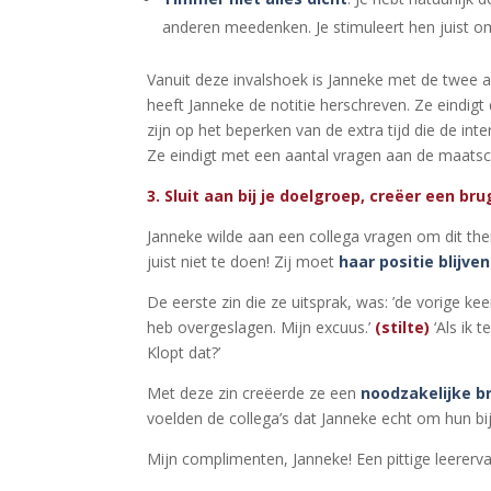
anderen meedenken. Je stimuleert hen juist om
Vanuit deze invalshoek is Janneke met de twee an
heeft Janneke de notitie herschreven. Ze eindigt 
zijn op het beperken van de extra tijd die de inte
Ze eindigt met een aantal vragen aan de maats
3. Sluit aan bij je doelgroep, creëer een bru
Janneke wilde aan een collega vragen om dit th
juist niet te doen! Zij moet
haar positie blijve
De eerste zin die ze uitsprak, was: ’de vorige ke
heb overgeslagen. Mijn excuus.’
(stilte)
‘Als ik 
Klopt dat?’
Met deze zin creëerde ze een
noodzakelijke br
voelden de collega’s dat Janneke echt om hun bi
Mijn complimenten, Janneke! Een pittige leererv