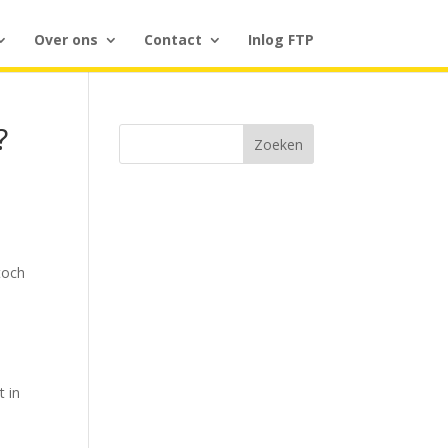
Over ons
Contact
Inlog FTP
?
Zoeken
toch
t in