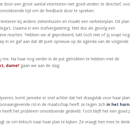
 door een groot aantal internisten niet goed vinden: te directief, voo
 onvoldoende tijd om de feedback door te spreken.
riënteren bij andere ziekenhuizen en maakt een verbeterplan. Dit plan
lega’s. Daarna in een stafvergadering. Met dus als gevolg een
eve reacties: ’Hebben we al geprobeerd, lukt toch niet of jij snapt nog
reep in en gaf aan dat dit punt opnieuw op de agenda van de volgende
ij me. Na haar nog verder in de put getrokken te hebben met de
kt, dame!
’
gaan we aan de slag.
yseren, komt Janneke er snel achter dat het draagvlak voor haar pla
 toonaangevende rol in de maatschap heeft ze tegen zich
in het har
en heeft het probleem onvoldoende gedeeld. Toch blijft het een goed 
gt ze om kritisch naar haar plan te kijken. Ze vraagt hen mee te den