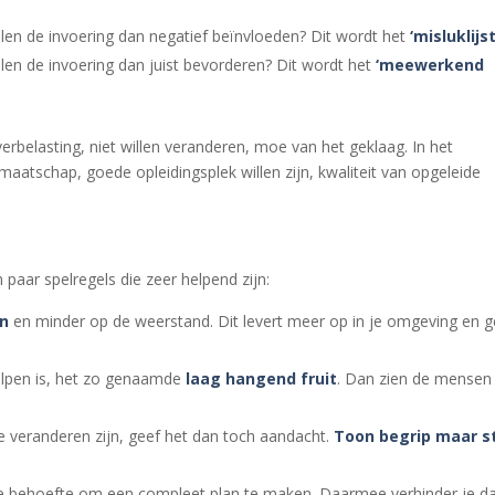
llen de invoering dan negatief beïnvloeden? Dit wordt het
‘misluklijst
llen de invoering dan juist bevorderen? Dit wordt het
‘meewerkend
overbelasting, niet willen veranderen, moe van het geklaag. In het
 maatschap, goede opleidingsplek willen zijn, kwaliteit van opgeleide
n paar spelregels die zeer helpend zijn:
en
en minder op de weerstand. Dit levert meer op in je omgeving en g
helpen is, het zo genaamde
laag hangend fruit
. Dan zien de mensen
te veranderen zijn, geef het dan toch aandacht.
Toon begrip maar s
k de behoefte om een compleet plan te maken. Daarmee verhinder je d