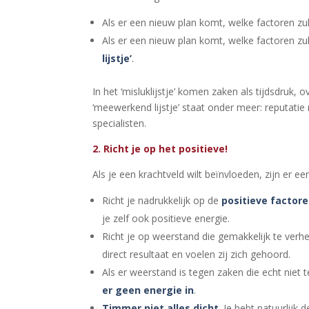
Als er een nieuw plan komt, welke factoren zu
Als er een nieuw plan komt, welke factoren zu
lijstje’
.
In het ‘misluklijstje’ komen zaken als tijdsdruk, 
‘meewerkend lijstje’ staat onder meer: reputatie
specialisten.
2. Richt je op het positieve!
Als je een krachtveld wilt beïnvloeden, zijn er ee
Richt je nadrukkelijk op de
positieve factor
je zelf ook positieve energie.
Richt je op weerstand die gemakkelijk te ver
direct resultaat en voelen zij zich gehoord.
Als er weerstand is tegen zaken die echt niet 
er geen energie in
.
Timmer niet alles dicht
. Je hebt natuurlij