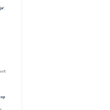
je’
.
eeft
top
at