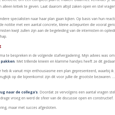
 alleen kritiek te geven. Laat daarom altijd zaken open en stel vrage
dere specialisten naar haar plan gaan kijken. Op basis van hun react
de notitie met een aantal concrete, kleine actiepunten die vooral geri
rnisten kwijt zullen zijn aan de begeleiding van de internisten-in-opleid
chap.
g
ema te bespreken in de volgende stafvergadering. Mijn advies was om 
n pakken
. Met trillende knieën en klamme handjes heeft ze dit gedaa
er heb ik vanuit mijn enthousiasme een plan gepresenteerd, waarbij ik j
terugkijk op die bijeenkomst zijn dit voor jullie de grootste bezwaren. …
ug naar de collega’s
. Doordat ze vervolgens een aantal vragen ste
jdrage vroeg en werd de sfeer van de discussie open en constructief.
aring, maar met succes afgesloten.