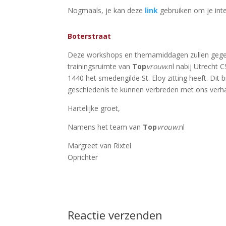
Nogmaals, je kan deze
link
gebruiken om je inte
Boterstraat
Deze workshops en themamiddagen zullen gegev
trainingsruimte van
Top
vrouw
.nl nabij Utrecht 
1440 het smedengilde St. Eloy zitting heeft. Di
geschiedenis te kunnen verbreden met ons verha
Hartelijke groet,
Namens het team van
Top
vrouw
.nl
Margreet van Rixtel
Oprichter
Reactie verzenden