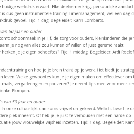
 huidige werkdruk ervaart. Elke deelnemer krijgt persoonlijke aandac
t is dus geen instrumentele training Timemanagement, wel een dag d
rkdruk-gevoel. Tijd: 1 dag. Begeleider: Karin Lombarts.
 van 50 jaar en ouder
omt: schoonmaak in je lijf, de zorg voor ouders, kleinkinderen die je
waarin je nog van alles zou kunnen of willen of juist geremd raakt.
 herken je je eigen behoeftes? Tijd: 1 middag. Begeleider: Ardi Roelof
httraining en hoe je je brein traint op je werk. Het biedt je strate
 en leven. Welke gewoontes kun je je eigen maken om effectiever om 
-mails, vergaderingen en pauzeren? Je neemt tips mee voor meer zen
 Nienke Plompen.
s van 50 jaar en ouder
 In onze cultuur lijkt dan soms vrijwel omgekeerd. Wellicht besef je dat
ndere plek inneemt. Of heb je je juist te verhouden met een harde op
ituatie jouw vrouwelijke wijsheid inzetten. Tijd: 1 dag. Begeleider: Kari