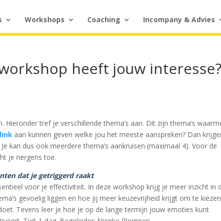
s
Workshops
Coaching
Incompany & Advies
workshop heeft jouw interesse
en. Hieronder tref je verschillende thema’s aan. Dit zijn thema’s waar
link
aan kunnen geven welke jou het meeste aanspreken? Dan krijge
t. Je kan dus ook meerdere thema’s aankruisen (maximaal 4).
Voor de
icht je nergens toe.
nten dat je getriggerd raakt
ieel voor je effectiviteit. In deze workshop krijg je meer inzicht in 
a’s gevoelig liggen en hoe jij meer keuzevrijheid krijgt om te kieze
oet. Tevens leer je hoe je op de lange termijn jouw emoties kunt
veert. Tijd: 1 dag. Begeleider: Nienke Plompen.