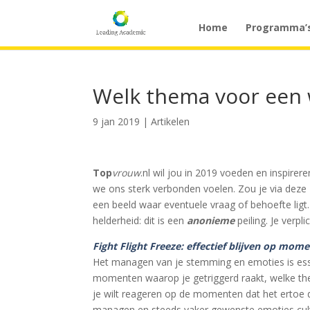
Home
Programma’
Welk thema voor een 
9 jan 2019
|
Artikelen
Top
vrouw
.nl wil jou in 2019 voeden en inspirer
we ons sterk verbonden voelen. Zou je via deze
een beeld waar eventuele vraag of behoefte lig
helderheid: dit is een
anonieme
peiling. Je verpl
Fight Flight Freeze: effectief blijven op mome
Het managen van je stemming en emoties is essent
momenten waarop je getriggerd raakt, welke them
je wilt reageren op de momenten dat het ertoe d
managen en steeds vaker gewenste emoties culti