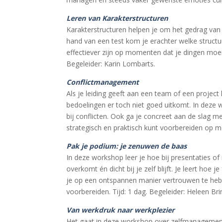
Leren van Karakterstructuren
Karakterstructuren helpen je om het gedrag van 
hand van een test kom je erachter welke structuur
effectiever zijn op momenten dat je dingen moeil
Begeleider: Karin Lombarts.
Conflictmanagement
Als je leiding geeft aan een team of een project
bedoelingen er toch niet goed uitkomt. In deze w
bij conflicten. Ook ga je concreet aan de slag met
strategisch en praktisch kunt voorbereiden op moe
Pak je podium: je zenuwen de baas
In deze workshop leer je hoe bij presentaties of
overkomt én dicht bij je zelf blijft. Je leert hoe 
je op een ontspannen manier vertrouwen te hebb
voorbereiden. Tijd: 1 dag. Begeleider: Heleen Br
Van werkdruk naar werkplezier
Het gaat in deze workshop over zelfmanagement,