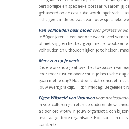
persoonlijke en specifieke oorzaak waarom jij de
gebaseerd op de casus die wordt ingebracht. He
zicht geeft in de oorzaak van jouw specifieke we
Van volhouden naar moed
voor professionals
Je 50ger jaren is een periode waarin veel samenk
of niet krijgt en het bezig zijn met je loopbaan 
Volhouden en uithouden lijken je te helpen, maar
Meer zen op je werk
Deze workshop gaat over het toepassen van aandac
voor meer rust en overzicht in je hectische dag
gaan met je dag? Hoe doe je dat concreet met e
jouw (werk)praktijk. Tijd: 1 middag. Begeleider:
Eigen Wijsheid van Vrouwen
voor professional
In veel culturen genieten de ouderen de wijsheid.
als seniore vrouw in jouw organisatie een bijzo
resultaatgerichte organisatie. Hoe kan jij in die s
Lombarts.