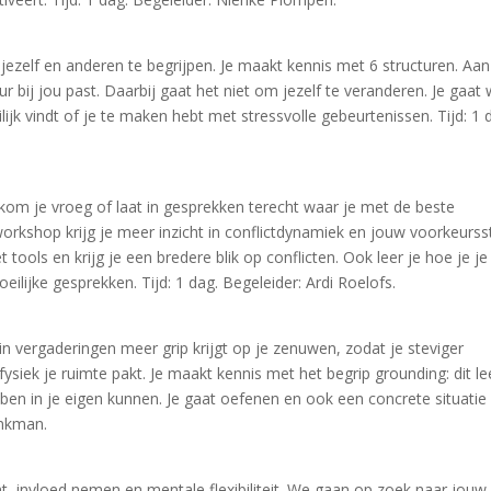
jezelf en anderen te begrijpen. Je maakt kennis met 6 structuren. Aan
 bij jou past. Daarbij gaat het niet om jezelf te veranderen. Je gaat 
ijk vindt of je te maken hebt met stressvolle gebeurtenissen. Tijd: 1 
 kom je vroeg of laat in gesprekken terecht waar je met de beste
orkshop krijg je meer inzicht in conflictdynamiek en jouw voorkeursst
 tools en krijg je een bredere blik op conflicten. Ook leer je hoe je je
ilijke gesprekken. Tijd: 1 dag. Begeleider: Ardi Roelofs.
 in vergaderingen meer grip krijgt op je zenuwen, zodat je steviger
je fysiek je ruimte pakt. Je maakt kennis met het begrip grounding: dit le
en in je eigen kunnen. Je gaat oefenen en ook een concrete situatie
inkman.
 invloed nemen en mentale flexibiliteit. We gaan op zoek naar jouw