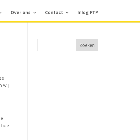
Over ons
Contact
Inlog FTP
?
Zoeken
mee
n wij
de
n hoe