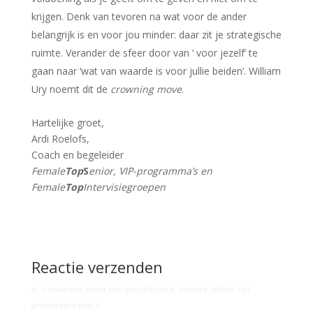
krijgen. Denk van tevoren na wat voor de ander
belangrijk is en voor jou minder: daar zit je strategische
ruimte. Verander de sfeer door van ‘ voor jezelf’ te
gaan naar ‘wat van waarde is voor jullie beiden’. William
Ury noemt dit de
crowning move
.
Hartelijke groet,
Ardi Roelofs,
Coach en begeleider
Female
Top
S
enior, VIP-programma’s en
Female
Top
Intervisiegroepen
Reactie verzenden
Je e-mailadres wordt niet gepubliceerd.
Vereiste velden zijn
gemarkeerd met
*