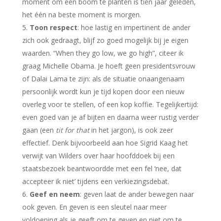
moment om een boom te planten is tien jaar geleden,
het één na beste moment is morgen.
Toon respect
: hoe lastig en impertinent de ander
zich ook gedraagt, blijf zo goed mogelijk bij je eigen
waarden. “When they go low, we go high”, citeer ik
graag Michelle Obama. Je hoeft geen presidentsvrouw
of Dalai Lama te zijn: als de situatie onaangenaam
persoonlijk wordt kun je tijd kopen door een nieuw
overleg voor te stellen, of een kop koffie. Tegelijkertijd:
even goed van je af bijten en daarna weer rustig verder
gaan (een
tit for that
in het jargon), is ook zeer
effectief. Denk bijvoorbeeld aan hoe Sigrid Kaag het
verwijt van Wilders over haar hoofddoek bij een
staatsbezoek beantwoordde met een fel ‘nee, dat
accepteer ik niet’ tijdens een verkiezingsdebat.
Geef en neem
: geven laat de ander bewegen naar
ook geven. En geven is een sleutel naar meer
voldoening als je geeft om te geven en niet om te