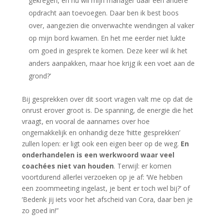
gekregen, en nu wil mijn manager daar een andere
opdracht aan toevoegen. Daar ben ik best boos
over, aangezien die onverwachte wendingen al vaker
op mijn bord kwamen. En het me eerder niet lukte
om goed in gesprek te komen. Deze keer wil ik het
anders aanpakken, maar hoe krijg ik een voet aan de
grond?’
Bij gesprekken over dit soort vragen valt me op dat de
onrust erover groot is. De spanning, de energie die het
vraagt, en vooral de aannames over hoe
ongemakkelijk en onhandig deze ‘hitte gesprekken’
zullen lopen: er ligt ook een eigen beer op de weg.
En
onderhandelen is een werkwoord waar veel
coachées niet van houden
. Terwijl: er komen
voortdurend allerlei verzoeken op je af: ‘We hebben
een zoommeeting ingelast, je bent er toch wel bij?’ of
‘Bedenk jij iets voor het afscheid van Cora, daar ben je
zo goed in!”