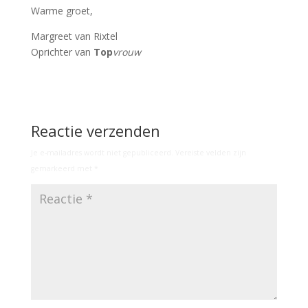
Warme groet,
Margreet van Rixtel
Oprichter van
Top
vrouw
Reactie verzenden
Je e-mailadres wordt niet gepubliceerd.
Vereiste velden zijn
gemarkeerd met
*