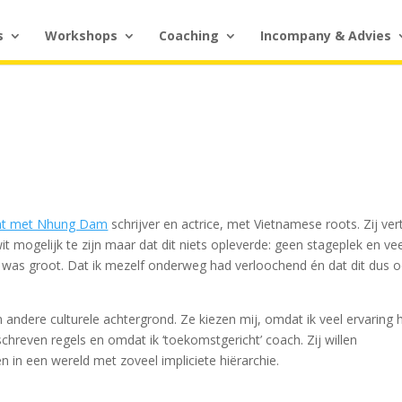
s
Workshops
Coaching
Incompany & Advies
rant met Nhung Dam
schrijver en actrice, met Vietnamese roots. Zij vert
it mogelijk te zijn maar dat dit niets opleverde: geen stageplek en ve
usie was groot. Dat ik mezelf onderweg had verloochend én dat dit dus 
andere culturele achtergrond. Ze kiezen mij, omdat ik veel ervaring 
hreven regels en omdat ik ‘toekomstgericht’ coach. Zij willen
n in een wereld met zoveel impliciete hiërarchie.