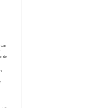
 van
t
an de
os
m
,
r was