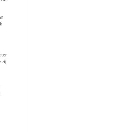
an
jk
laten
 zij
t
ij