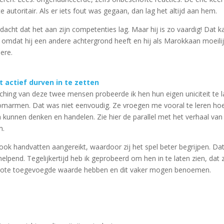
te autoritair. Als er iets fout was gegaan, dan lag het altijd aan hem.
acht dat het aan zijn competenties lag. Maar hij is zo vaardig! Dat k
ter omdat hij een andere achtergrond heeft en hij als Marokkaan moeili
ere.
it actief durven in te zetten
ching van deze twee mensen probeerde ik hen hun eigen uniciteit te 
 omarmen. Dat was niet eenvoudig. Ze vroegen me vooral te leren hoe
n kunnen denken en handelen. Zie hier de parallel met het verhaal van
m.
ook handvatten aangereikt, waardoor zij het spel beter begrijpen. Da
elpend. Tegelijkertijd heb ik geprobeerd om hen in te laten zien, dat z
rote toegevoegde waarde hebben en dit vaker mogen benoemen.