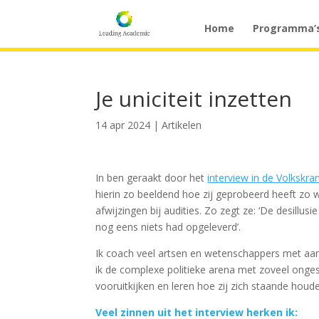
Home
Programma’
Je uniciteit inzetten
14 apr 2024
|
Artikelen
In ben geraakt door het
interview in de Volksk
hierin zo beeldend hoe zij geprobeerd heeft zo w
afwijzingen bij audities. Zo zegt ze: ‘De desill
nog eens niets had opgeleverd’.
Ik coach veel artsen en wetenschappers met aan 
ik de complexe politieke arena met zoveel ongesc
vooruitkijken en leren hoe zij zich staande houde
Veel zinnen uit het interview herken ik: