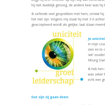
hij niet duidelijk genoeg, de andere keer was hij 
Ik oefende veel gesprekken met hem, omdat hij d
het niet zijn. Volgens mij staat hij met 3-0 ach
geaccepteerd wordt als gelijke, laat staan meerd
Je unicite
In mijn coa
zien en te
‘wit’ zoude
Nhung Da
Ik heb hen 
was zeker h
echt een g
Dat zijn zij gaan doen: