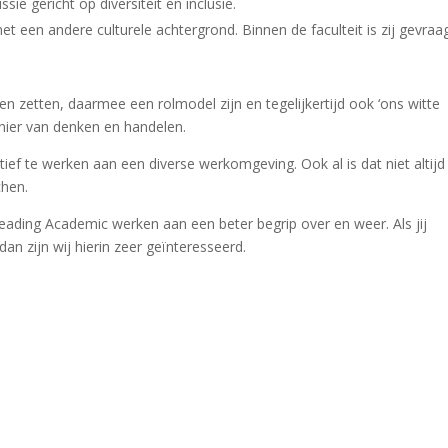
ie gericht op diversiteit en inclusie.
t een andere culturele achtergrond. Binnen de faculteit is zij gevraa
nnen zetten, daarmee een rolmodel zijn en tegelijkertijd ook ‘ons witte
ier van denken en handelen.
actief te werken aan een diverse werkomgeving. Ook al is dat niet altijd
chen.
eading Academic werken aan een beter begrip over en weer. Als jij
an zijn wij hierin zeer geïnteresseerd.