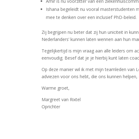
Amir is nu voorzitter van een ziekenhuiscommiss
Ishana begeleidt nu vooral masterstudenten me
mee te denken over een inclusief PhD-beleid.
Zij begrijpen nu beter dat zij hun uniciteit in ku
Nederlanders’ kunnen laten wennen aan hun man
Tegelijkertijd is mijn vraag aan alle leiders om 
eenvoudig. Besef dat je je hierbij kunt laten coa
Op deze manier wil ik met mijn teamleden van L
adviezen voor ons hebt, die ons kunnen helpen, d
Warme groet,
Margreet van Rixtel
Oprichter