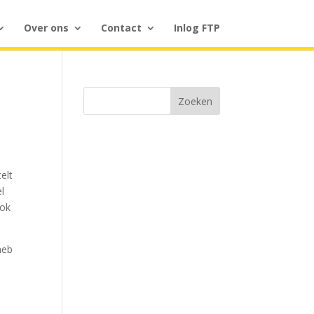
Over ons
Contact
Inlog FTP
Zoeken
elt
el
ook
heb