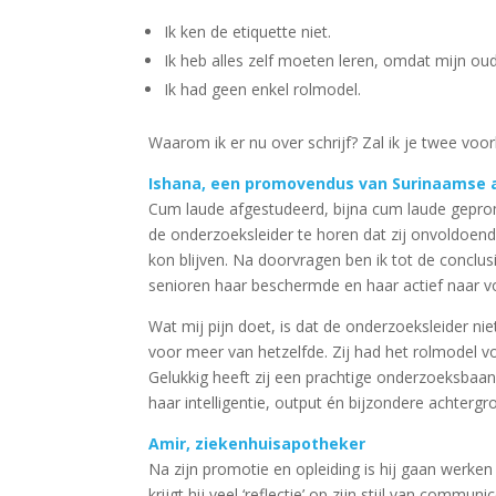
Ik ken de etiquette niet.
Ik heb alles zelf moeten leren, omdat mijn o
Ik had geen enkel rolmodel.
Waarom ik er nu over schrijf? Zal ik je twee voo
Ishana, een promovendus van Surinaamse
Cum laude afgestudeerd, bijna cum laude gepro
de onderzoeksleider te horen dat zij onvoldoen
kon blijven. Na doorvragen ben ik tot de conclus
senioren haar beschermde en haar actief naar v
Wat mij pijn doet, is dat de onderzoeksleider niet
voor meer van hetzelfde. Zij had het rolmodel 
Gelukkig heeft zij een prachtige onderzoeksbaan 
haar intelligentie, output én bijzondere achtergro
Amir, ziekenhuisapotheker
Na zijn promotie en opleiding is hij gaan werken 
krijgt hij veel ‘reflectie’ op zijn stijl van com