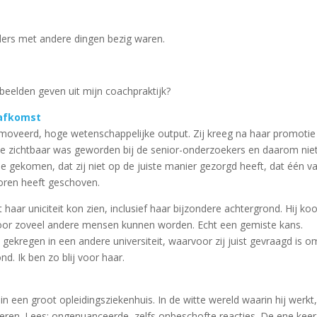
uders met andere dingen bezig waren.
rbeelden geven uit mijn coachpraktijk?
 afkomst
moveerd, hoge wetenschappelijke output. Zij kreeg na haar promotie
de zichtbaar was geworden bij de senior-onderzoekers en daarom nie
ie gekomen, dat zij niet op de juiste manier gezorgd heeft, dat één v
oren heeft geschoven.
 haar uniciteit kon zien, inclusief haar bijzondere achtergrond. Hij ko
voor zoveel andere mensen kunnen worden. Echt een gemiste kans.
gekregen in een andere universiteit, waarvoor zij juist gevraagd is o
nd. Ik ben zo blij voor haar.
in een groot opleidingsziekenhuis. In de witte wereld waarin hij werkt
municeren. Lees: ongenuanceerde, zelfs onbeschofte reacties. De ene kee