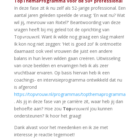
TopThemaProgramma voor de 50+ professional
In deze fase zit ik nu zelf als 52-jarige professional. Een
aantal jaren geleden speelde de vraag: ‘En wat nu? Wat
wil jij, mevrouw van Rixtel?’ Beantwoording van deze
vragen heeft bij mij geleid tot de oprichting van
Top
vrouw
.nl. Want ik wilde nog graag een slag maken!
Ik kon nog niet zeggen: ‘Het is goed zo!’ Ik ontmoette
daarnaast ook veel vrouwen die juist een andere
balans in hun leven wilden gaan creëren. Uitwisseling
van onze beelden en ervaringen heb ik als zeer
vruchtbaar ervaren. Op basis hiervan heb ik een
coachings- en intervisieprogramma ontwikkeld dat nu
is afgerond
https://topvrouw.nl/programmas/topthemaprogramma
. Als jij in deze fase van je carrière zit, waar heb jij dan
behoefte aan? Hoe zou
Top
vrouw
.nl jou kunnen
ondersteunen? Ik hoor het graag!
Dank alvast voor het meedenken en ik zie met
interesse je reactie tegemoet!