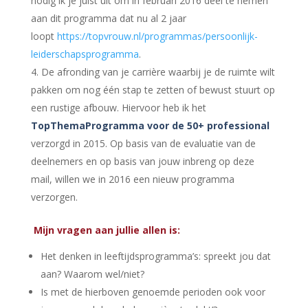
nodig ik je juist uit om in februari 2016 deel te nemen
aan dit programma dat nu al 2 jaar
loopt
https://topvrouw.nl/programmas/persoonlijk-
leiderschapsprogramma
.
De afronding van je carrière waarbij je de ruimte wilt
pakken om nog één stap te zetten of bewust stuurt op
een rustige afbouw. Hiervoor heb ik het
TopThemaProgramma voor de 50+ professional
verzorgd in 2015. Op basis van de evaluatie van de
deelnemers en op basis van jouw inbreng op deze
mail, willen we in 2016 een nieuw programma
verzorgen.
Mijn vragen aan jullie allen is:
Het denken in leeftijdsprogramma’s: spreekt jou dat
aan? Waarom wel/niet?
Is met de hierboven genoemde perioden ook voor