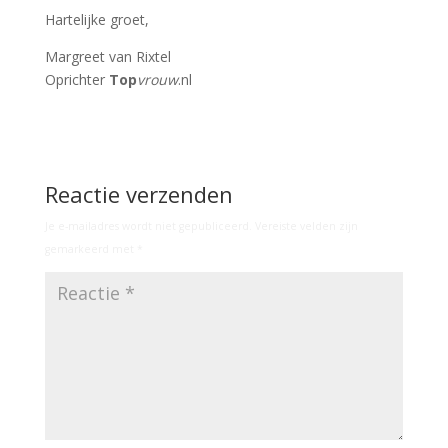
Hartelijke groet,
Margreet van Rixtel
Oprichter
Top
vrouw
.nl
Reactie verzenden
Je e-mailadres wordt niet gepubliceerd.
Vereiste velden zijn
gemarkeerd met
*