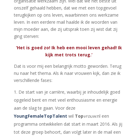
organisatie werkzaam zijn. Wel dat we het beste uit
onszelf gehaald hebben, dat we met een topgevoel
terugkijken op ons leven, waarbinnen ons werkzame
leven.
In een eerdere mail haalde ik de woorden van
mijn moeder aan, die zij uitsprak toen zij wist dat zij
ging sterven:
‘Het is goed zo! Ik heb een mooi leven gehad! Ik
kijk met trots terug.’
Dat is voor mij een belangrijk motto geworden. Terug
nu naar het thema. Als ik naar vrouwen kijk, dan zie ik
verschillende fases:
De start van je carrière, waarbij je inhoudelijk goed
opgeleid bent en met veel enthousiasme en energie
aan de slag te gaan. Voor deze
YoungFemaleTopTalent
wil
Top
vrouw
.nl een
programma ontwikkelen dat start in maart 2016. Als jij
tot deze groep behoort, dan volgt later in de mail een