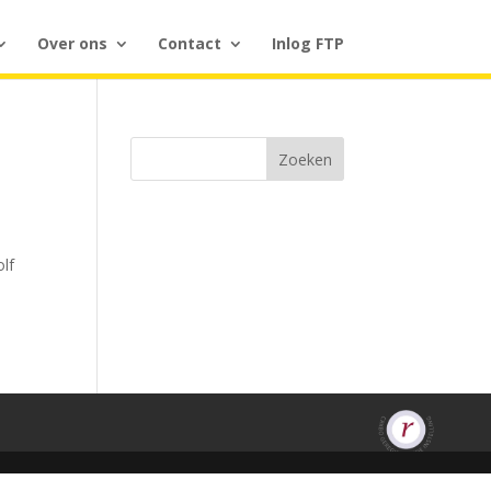
Over ons
Contact
Inlog FTP
Zoeken
olf