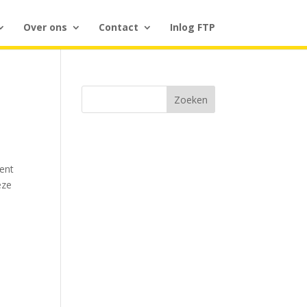
Over ons
Contact
Inlog FTP
Zoeken
bent
eze