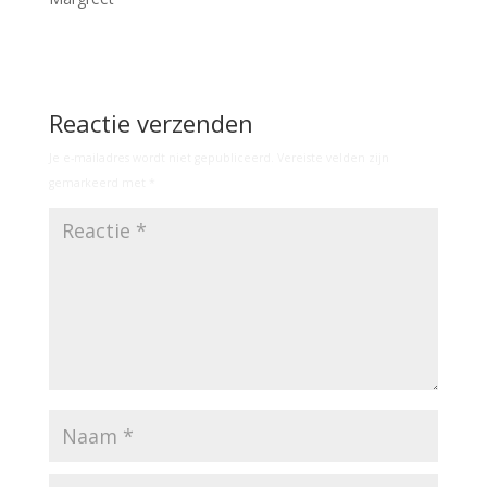
Reactie verzenden
Je e-mailadres wordt niet gepubliceerd.
Vereiste velden zijn
gemarkeerd met
*