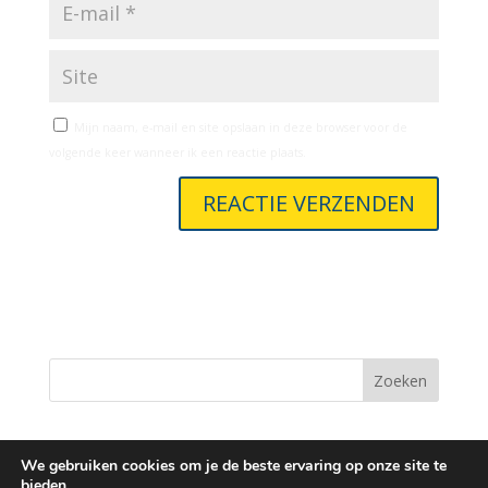
Mijn naam, e-mail en site opslaan in deze browser voor de
volgende keer wanneer ik een reactie plaats.
A
l
t
e
r
n
Zoeken
a
t
i
We gebruiken cookies om je de beste ervaring op onze site te
v
bieden.