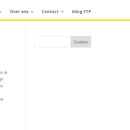
Over ons
Contact
Inlog FTP
Zoeken
n ik
jn
en
re