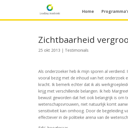
Home
Programma’
Zichtbaarheid vergroo
25 okt 2013
|
Testimonials
Als onderzoeker heb ik mijn sporen al verdiend. 
vooral bezig met de inhoud van het onderzoek en
kracht. Ik bemerk echter dat ik als werkgroepl
krijg met verschillende belangen.
Ik heb Margreet
bewust geworden dat het ook belangrijk is om te
wetenschapsvrouwen, niet natuurlijk komt aanwa
sensitiviteit kan omhoog. Door de begeleiding va
effectiever in de politieke arena van de wetensch
EdV, hoogleraar